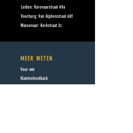
Leiden: Korevaarstraat 49a
Voorburg: Van Alphenstraat 60f
Wassenaar: Kerkstraat 2c
MEER WETEN
Voor wie
Klantenfeedback
Proefles Video
Meer over EMS
Resultaten meten
Voeding tips
Voedingsschema opstellen