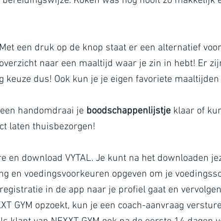
n bereidingswijze. Koken was nog nooit zo makkelijk e
Met een druk op de knop staat er een alternatief voor 
overzicht naar een maaltijd waar je zin in hebt! Er zi
 keuze dus! Ook kun je je eigen favoriete maaltijden
n een handomdraai je
boodschappenlijstje
klaar of kun
t laten thuisbezorgen!
re en download VYTAL. Je kunt na het downloaden jez
lling en voedingsvoorkeuren opgeven om je voedingss
e registratie in de app naar je profiel gaat en vervolge
XXT GYM opzoekt, kun je een coach-aanvraag versture