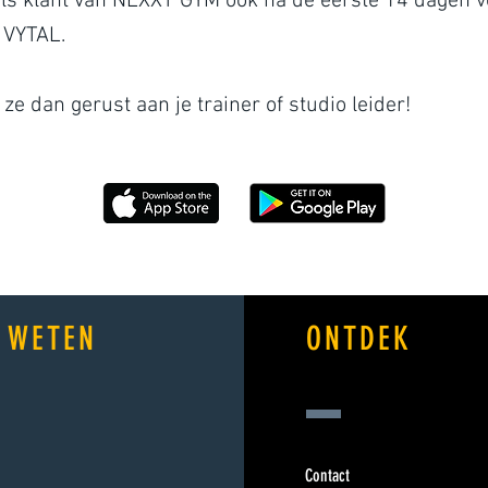
als klant van NEXXT GYM ook na de eerste 14 dagen v
 VYTAL.
ze dan gerust aan je trainer of studio leider!
 WETEN
ONTDEK
Contact