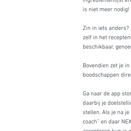
ingrediëntenlijst e
is niet meer nodig!
Zin in iets anders? 
zelf in het recepten
beschikbaar, genoeg
Bovendien zet je i
boodschappen direc
Ga naar de app sto
daarbij je doelste
stellen. Als je na j
coach’’ en daar NE