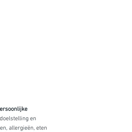
LIFESTYLE
PRIJZEN
M
ersoonlijke
doelstelling en
n, allergieën, eten