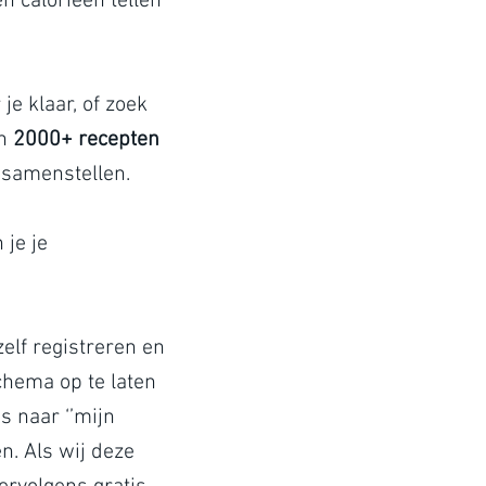
n calorieën tellen
je klaar, of zoek
jn
2000+ recepten
 samenstellen.
 je je
elf registreren en
chema op te laten
ns naar ‘’mijn
n. Als wij deze