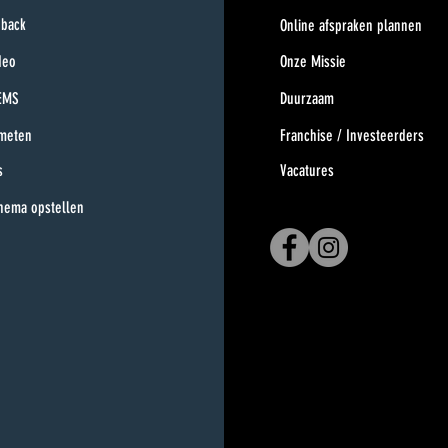
dback
Online afspraken plannen
deo
Onze Missie
EMS
Duurzaam
 meten
Franchise / Investeerders
s
Vacatures
hema opstellen